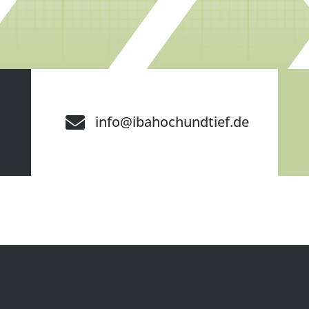

info@ibahochundtief.de