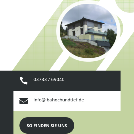
03733 / 69040


info@ibahochundtief.de
SO FINDEN SIE UNS